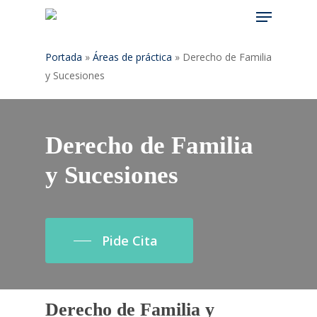
Menu
Skip
to
main
Portada
»
Áreas de práctica
»
Derecho de Familia
content
y Sucesiones
Derecho de Familia
y Sucesiones
Pide Cita
Derecho de Familia y